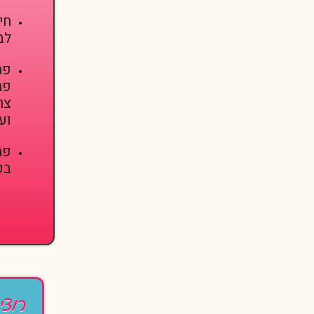
חי
לב
פת
פח
צר
וע
פת
בכ
רוצי