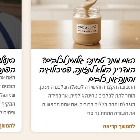
e
l
m
m
m
d
p
p
p
e
t
t
t
m
y
y
y
p
.
.
.
t
y
.
האם מותר טחינה גולמית לכלבים?
התעלמו
המדריך המלא לתזונה, פסיכולוגיה
הפתרו
והתנהגות כלבים
האם אתם
מוכנים ל
התשובה הקצרה והישירה לשאלה שלכם היא: כן,
שמתגלגל
מותר לתת לכלבים טחינה גולמית, אך במידה
המקיף ל
מוגבלת ותחת כללים ברורים. אם אתם מחפשים
ופסיכולו
את השורה התחתונה כדי
להמשך 
להמשך קריאה