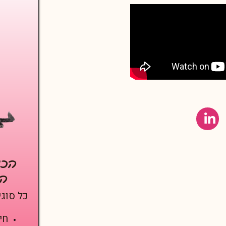
הכנס
המ
כל סוגי
חי