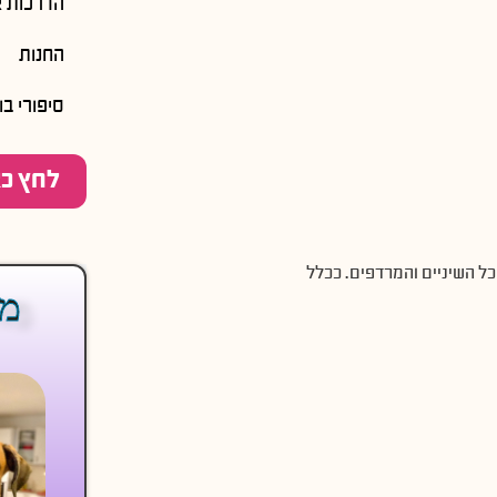
הדרכות א
החנות
סיפורי בו
לחץ כא
ל השיניים והמרדפים. ככלל
מה