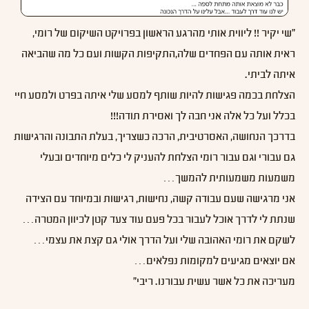
"שי יקיר !! ליווית אותי מהרגע הראשון בפרויקט השיקום של רומי,
ראית אותה עם הפחדים שלה,התקיפות הקשות ועם כל מה שהביאה
איתה לביתי.
הצלחת בכמה פגישות להיות שותף למסע שלי איתה בפרט ולמסע חיי
בכלל ועל כל אלה אני חבה לך ואסירת תודה!!!
בדרכך הנחושה, האסרטיבית, הרכה כשצריך, בעלת התבונה והרגישות
גם עבורי וגם עבור רומי הצלחת להעניק לי כלים מיוחדים ובעלי
משמעות משמעותית להמשך…
אני מרגישה שעם עבודה קשה, נחישות, רגישות ובמיוחד עם הצידה
שנתת לי לדרך אוכל לעבור בכל פעם עוד צעד קטן לכיוון המטרה…
לשקם את רומי האהובה שלי ועל הדרך אולי גם קצת את עצמי…
אם יוצאים מגיעים למקומות נפלאים…
מעריכה את כל אשר עשית עבורנו. ריבי"