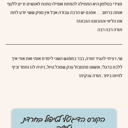
מצידי בטלפון היא התחילה להפתח ואפילו נותנת לאנשים זרים ללטף
אותה ברחוב… אמנם יש הרבה עבודה אבל אין ספק ששי יודע לתת
את הליווי וההכוונה הנכונה!
תודה רבה רבה
שי, רציתי להגיד תודה, כבר במפגש השני לימדת אותי ואת אוזי איך
ללכת ברגלי, ופשוט מתסכול ענק שמכל טיול, ניהיה לנו נחמד וכיף
לחיות ביחד. תודה ענקית!
הקורס הדיגיטלי לטיפול בחרדת
נטישה