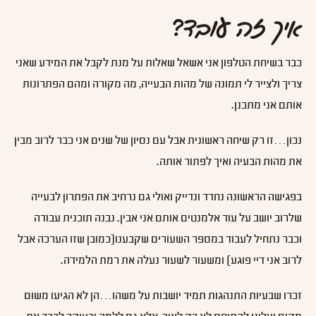
איך זה עובד?
כבר בשיחת הטלפון אני אשאל שאלות על מנת לקבל את המידע שאני
צריך ולצייר לי תמונה של מהות הבעייה, מה מקורה ומהם הפתרונות
אותם אני מתכנן.
נכון…זו רק שיחה ראשונית אבל עם נסיון של שנים אני כבר לרוב מבין
את מהות הבעיה ואיך לפתור אותה.
בפגישה הראשונה נחדד ונדייק ואולי גם נרחיב את הפתרון לבעייה
שלרוב יושב על עוד אלמנטים אותם אני אבין. נבנה תוכנית עבודה
וכבר נתחיל לעבוד במספר השעורים שקבענו(כמובן שזו הערכה אבל
לרוב אני דיי פוגע) ומשעור לשעור נעלה את רמת הלמידה.
זכרו שבעיות התנהגות תמיד יושבות על משהו…הן לא הגיעו משום