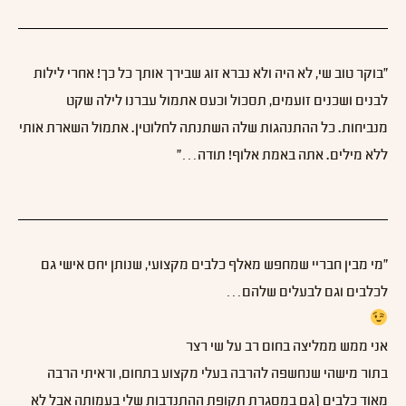
"בוקר טוב שי, לא היה ולא נברא זוג שבירך אותך כל כך! אחרי לילות
לבנים ושכנים זועמים, תסכול וכעס אתמול עברנו לילה שקט
מנביחות. כל ההתנהגות שלה השתנתה לחלוטין. אתמול השארת אותי
ללא מילים. אתה באמת אלוף! תודה…"
״מי מבין חבריי שמחפש מאלף כלבים מקצועי, שנותן יחס אישי גם
לכלבים וגם לבעלים שלהם…
אני ממש ממליצה בחום רב על שי רצר
בתור מישהי שנחשפה להרבה בעלי מקצוע בתחום, וראיתי הרבה
מאוד כלבים (גם במסגרת תקופת ההתנדבות שלי בעמותה אבל לא