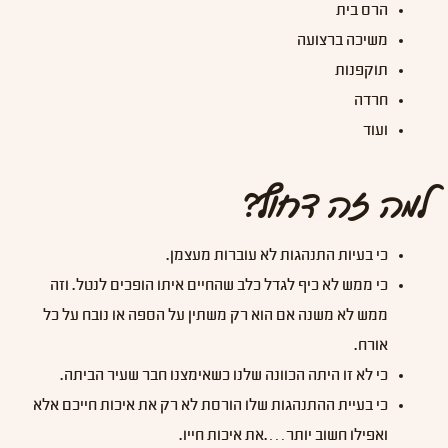
הרס בית
משיכה ברצועה
תוקפנות
חרדה
ועוד
למה זה דחוף?
כי בעיות התנהגות לא עוברות מעצמן.
כי ממש לא כיף לגדל כלב שהחיים איתו הופכים לנטל. וזה
ממש לא משנה אם הוא רק משתין על הספה או נובח על כל
אורח.
כי לא זו היתה הכוונה שלנו כשאימצנו חבר שעיר הביתה.
כי בעיית ההתנהגות שלו הורסת לא רק את איכות חייכם אלא
ואפילו חשוב יותר….את איכות חייו.