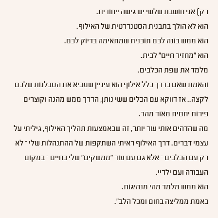
רק) אני חושבת שלשי יש גישה ייחודית.
הוא לא הולך בתבנית הסטנדרטית של האילוף.
הוא ממש בונה לכם תוכנית שמתאימה בדיוק לכם.
הוא "מחזיר חיים" לבית.
מלמד את שפת הכלבים.
והאמת שאם בדרך כלל אילוף הוא עיניין שמביא את הסבלנות שלכם
לקצה.. אז דווקא עם הכלים ששי נותן, הדרך ממש מהנה וקוצרים
פירות יחסית מאוד מהר.
מה שהדהים אותי עוד יותר, זה שבאמצעות תהליך האילוף, גיליתי על
עצמי דברים. דרך האילוף ראיתי השתקפות של ההתנהלות שלי – לא
רק עם הכלבים – אלא גם עם עוד "ממשקים" שלי בחיים – במקום
העבודה ועם ילדיי.
הוא ממש מלמד מהי מנהיגות.
באמת ממליצה בחום ומכל הלב".