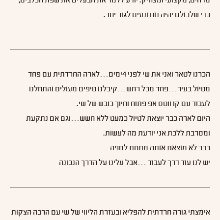
מדהים, מקצועי ומצחיק. יודע ללמד את הבעלים את שפת הכלבים,
כדי שלכולם יהיה נוח ונעים לגור יחד.
הכרנו לטאר ואני את שי לפני 4ימים…לארה החרדתית עם פחד
מטיול בעיר…פחד מכל רחש…קיבלנו טיפים מעולים והתחלנו
לעבוד עם קו ווטס אפ פתוח וחיוך כובש של שי.
היום לארה כבר יוצאת לטיול כמעט ללא חשש…וגם אם נתקעת
ומסרבת ללכת אני יודעת מה לעשות.
כבר לא מוצאת אותה מתחת לספה …
יש לנו עוד דרך לעבוד …אבל עלינו על הדרך הנכונה
אימצתי גורה חרדתית להפליא ובעזרת הליווי של שי עם הרבה הצקות