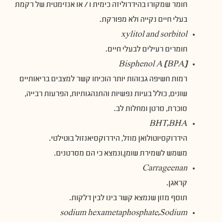
חומר שמקורו בהידרוליזה כימית ו / או אנזימטית של רקמת
בעלי חיים נקייה ולא מפורקת.
xylitol and sorbitol
חומרים רעילים לבעלי חיים.
(BPA) Bisphenol A
רמות חשיפה גבוהות יותר הוכיחו קשר למצבים בריאותיים
שונים, כולל בעיות נפשיות והתנהגותיות, הפרעות רבייה,
סוכרת, סרטן ומחלות לב.
BHT,BHA
הידרוקסיוטולואן מוזל, הידרוקסיאנזול בוטילטי.
משמש לשמירת שומן,ונמצא כי הם מסרטנים.
Carrageenan
קראגן.
תוסף מזון שנמצא קשר בינו לבין דלקות.
sodium hexametaphosphate,Sodium