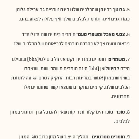
5.
גלוטן
– בהינתן שהכלבים שלנו הינם טורפים גם אכילת גלוטן
כמו דגנים אינה תורמת לכלבים שלנו ואף עלולה לפגוע בהם.
6.
צבעי מאכל ומשפרי טעם
– חומרים כימיים שנועדו לעודד
ניראות וטעם אך לא בהכרח תורמים לבריאותם של הכלבים שלנו.
7.
משמרים
– חומרים כמו הידרוקסיאניזול בוטילטי(bha) ובוטילט
הידרוקסיטולואן (bht) הינם חומרים משמרי שומן שנאסרו
בשימוש במזון אנושי במדינות רבות. החקיקה טרם הגיעה לתזונת
הכלבים שלנו. קיימים מחקרים שמצאו קשר שחומרים אלו
מסרטנים.
8.
סוכר
– סוכר הינו קלוריות ריקות שאין להם כל ערך תזונתי במזון
לכלבים.
9.
חומרים מסרטנים
-תהליך הייצור של מזון ברוב סוגי המזון