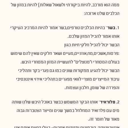
ממה הוא מורכב, להיות ביקורתי ולשאול שאלות) להיות במזון של
הכלבים שלנו ארוכה:
1.
בשר
– בהיות הכלבים טורפים,בשר אמור להיות המרכיב העיקרי
אותו אמור להכיל המזון שלכם.
הבשר יכול להכיל חלקי חיות כגון
:פרסות,אשכים,מח,אוזניים,מעיים ושאר חלקים שאין להם שימוש
בעולם המסחרי ו״מנוצלים״ לתעשיית המזון המסחרי היבש.
הבשר יכול להגיע ממקורות שונים כמו גם פגרי בקר ותהליכי
עיבוד המייצרים מוצרי לוואי מפגרים בתהליכי אידוי אינטנסיבי
והפרדה של שומן, חלבון ועצמות.
2.
פלוראיד
– אותו הבקר המשמש כבשר באוכל היבש שלנו שותה
מים עם פלרואיד המחלחל במשך שנים ומייצר הצטברות גבוה
מאוד של חומר זה.
אנטיביוטיקה, הורמונים ומזיקים אחרים- בעלי החיים אותם אנו