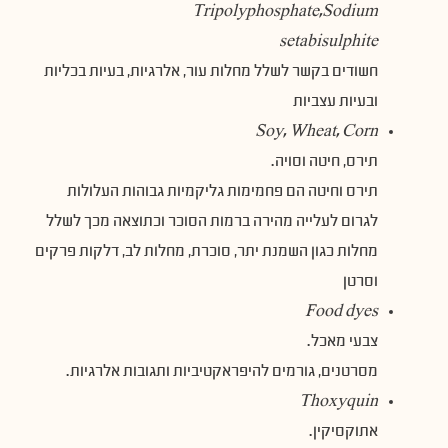
Tripolyphosphate,Sodium
setabisulphite
חשודים בקשר לשלל מחלות עור, אלרגיות, בעיות בכליות
ובעיות עצביות
Soy, Wheat, Corn
תירס, חיטה וסויה.
תירס וחיטה הם פחמימות גליקמיות גבוהות העלולות
לגרום לעלייה מהירה ברמות הסוכר וכתוצאה מכך לשלל
מחלות כגון השמנת יתר, סוכרת, מחלות לב, דלקות פרקים
וסרטן
Food dyes
צבעי מאכל.
מסרטנים, גורמים להיפראקטיביות ותגובות אלרגיות.
Thoxyquin
אתוקסיקין.