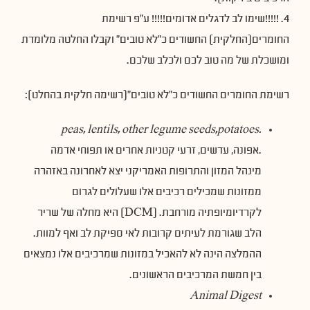
4. !!!!!שימו לב לדגלים אדומים!!!!! ע״פ רשימת
החומרים(החלקית) החשודים כ״לא טובים״ וקבלו החלטה מלומדת
ומושכלת של מה טוב לכם ולכלב שלכם.
רשימת החומרים החשודים כ"לא טובים"(רשימה חלקית בהחלט):
peas, lentils, other legume seeds,potatoes
.
.אפונה, עדשים, זרעי קטניות אחרים או תפוחי אדמה
מינהל המזון והתרופות האמריקני יצא לאחרונה באזהרה
ממזונות שמכילים רכיבים אלו שעלולים לגרום
לקרדיומיופתיה מורחבת. (DCM) היא מחלה של שריר
הלב שגורמת לעיתים קרובות לאי ספיקת לב ואף למוות.
ההמלצה הינה לא להאכיל במזונות שמרכיבים אלו נמצאים
בין חמשת המרכיבים הראשונים.
Animal Digest