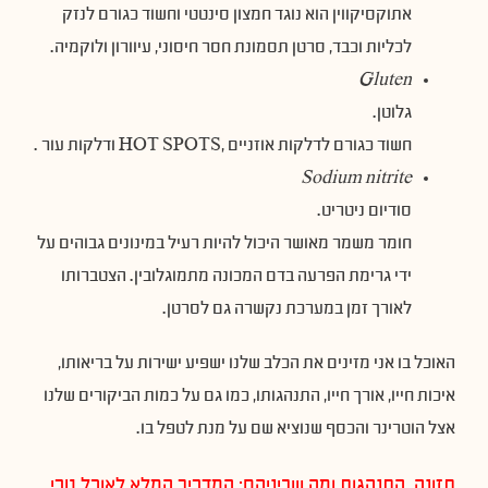
אתוקסיקווין הוא נוגד חמצון סינטטי וחשוד כגורם לנזק
לכליות וכבד, סרטן תסמונת חסר חיסוני, עיוורון ולוקמיה.
Gluten
גלוטן.
חשוד כגורם לדלקות אוזניים ,HOT SPOTS ודלקות עור .
Sodium nitrite
סודיום ניטריט.
חומר משמר מאושר היכול להיות רעיל במינונים גבוהים על
ידי גרימת הפרעה בדם המכונה מתמוגלובין. הצטברותו
לאורך זמן במערכת נקשרה גם לסרטן.
האוכל בו אני מזינים את הכלב שלנו ישפיע ישירות על בריאותו,
איכות חייו, אורך חייו, התנהגותו, כמו גם על כמות הביקורים שלנו
אצל הוטרינר והכסף שנוציא שם על מנת לטפל בו.
תזונה, התנהגות ומה שביניהם: המדריך המלא לאוכל טרי