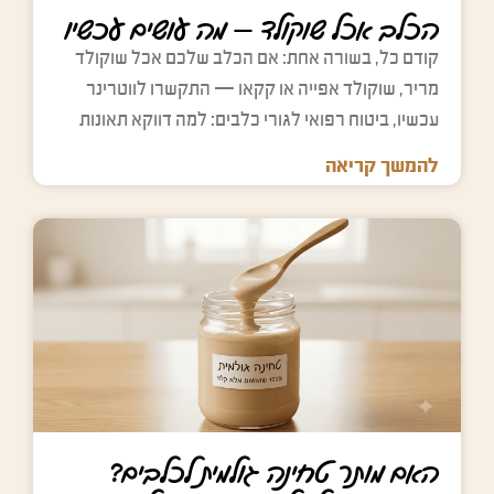
p
.
.
.
הכלב אכל שוקולד — מה עושים עכשיו
t
y
קודם כל, בשורה אחת: אם הכלב שלכם אכל שוקולד
.
מריר, שוקולד אפייה או קקאו — התקשרו לווטרינר
עכשיו, ביטוח רפואי לגורי כלבים: למה דווקא תאונות
להמשך קריאה
האם מותר טחינה גולמית לכלבים?