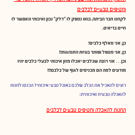
וחטיפים טבעיים לכלבים
לקחנו חבר הביתה, בואו נספק לו ״דלק״ נכון ואיכותי ונאפשר לו
חיים בריאים.
כן, אני מאלף כלבים!
כן, אני מטפל ופותר בעיות התנהגות!!
וכן… אני רוצה שכלבים יאכלו מזון איכותי לבעלי כלבים יהיו
מודעים למה הם מכניסים לגוף של כלבם!!!
רוצים להאכיל את הכלב שלכם באוכל טבעי איכותי? הכנסו לחנות
להאכלה טבעית ואיכותית:
החנות להאכלה וחטיפים טבעים לכלבים