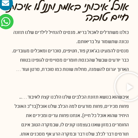
אוכל איכותי באמת ותנו לו איכות
חיים טובה
כולנו משתדלים לאכול בריא. מנסים להנחיל לילדים שלנו תזונה
נכונה שתשמור על בריאותם.
מנסים להמעיט בג'אנק פוד, חטיפים, סוכרים ומאכלים מעובדים.
כבר יודעים שבשל שהכנסת חומרים מסויימים לגופינו בטווח
הארוך יגרום להשמנה, מחלות שונות כמו סוכרת, סרטן ועוד…
איכשהוא בנושא תזונת הכלבים שלנו הלכנו קצת לאיבוד…..
פחות מכירים, פחות מודעים למה הכלב שלנו אוכל(בד״כ האוכל
היחיד שהוא אוכל כל חייו). אנחנו פחות ערים ומכירים את
החומרים במזון שאנו בעצמנו קונים לו, שבמקרה הטוב אינם
תורמים דבר לכלב שלנו דבר ובמקרה הרע אף מסכנים אותו.