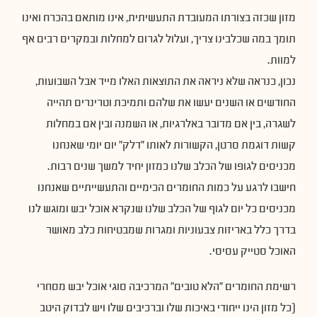
מזון שכזה בצורתו המעובדת התעשיתית, אינו מותאם בהכרח ואינו
תומך במה שכלבינו צריך, ועלול לגרום למחלות ובמקרים רבים אף
למוות.
נכון, כנראה שלא ניראה את התוצאות האלו מייד אבל השבועות,
החודשים או השנים יעשו את שלהם ותמיכת וטרינרים תהייה
לשגרה, בין אם מדובר באלרגיות, או השמנה ובין אם במחלות
קשות דוגמת סרטן, הקשורות לאותו ״דלק״ יום יומי שאנחנו
מכניסים לגופו של הכלב שלנו כמזון יחיד למשך שנים רבות.
חישבו לרגע על כמות החומרים הכימיים והתעשייתיים שאנחנו
מכניסים כל יום לגוף של הכלב שלנו שנקרא אוכל יבש ומוגש לנו
בדרך כלל באריזות צבעוניות ומגרות שמבטיחות כלב מאושר
האוכל סטייק עסיסי.
רשימת החומרים ״הלא טובים״ המרכיבה סוגי אוכל יבש מסחרי
(כל מזון הינו ייחודי באיכות שלו וברכיבים שלו ויש לבדוק היטב