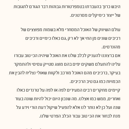
היבש כרוך בהעברתו בטמפרטורות גבוהות דבר הגורם לתגובות
של ייצור כימיקלים מסרטנים.
עולם השיווק של האוכל המסחרי מלא בשמות מפוצצים של
רכיבים שונים מן החי אך לא רק ,גם כאלו כימיים ורכיבים
מהונדסים.
אם ברצוננו להעניק לכלב שלנו את האוכל שיהיה הכי טוב עבורו
עלינו להתעלם משקים יפים בהם מוצג סטייק עסיסי ולהתמקד
בעיקר, ברכיבים מהם האוכל מורכב ולקוות שאולי נצליח להבין את
הכמויות כמו גם טיב הרכיבים.
קיימים מחקרים רבים המעידים לפה או לפה על טרנדים כאלו
ואחרים, ממש כמו אצלנו. מה שנכון היום יכול להיות שונה בעוד
שנה ועל כן לא נותר לנו אלא להפעיל שיקול דעת הורי וידע על
מנת לבחור את הכי טוב עבור הכלב הפרטי שלנו.