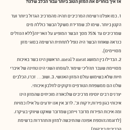
אז איך בוחרים את המזון הטוב ביותר עבור הכלב שלנו?
1. כמו אצלנו רשימת המרכיבים תהיה מהמרכיב הגדול ביותר ועד
הקטן ביותר. שימו לב שמדידת משקל הבשר כוללת מים
שמרכיבים עד 75% מסך הבשר המופיע על האריזה(ללא הנוזלים
כנראה שאחוז הבשר היה נופל לתחתית הרשימה בסוגי מזון
מסויימים).
2. הבדילו בין המושג meat ל meal. הראשון הינו בשר באיכות
מסויימת שעבר תהליכי שימור.לעומתו השני הינו טחינה של איברי
חיות שלא בשימוש עולם המזון האנושי. 3. ושוב… זכרו, הכלבים
שלנו הם ממשפחת הטורפים וזקוקים לחלבון איכותי.
יצרנים רבים יוסיפו מרכיבים שלכאורה מוכיחים שהמזון הינו
איכותי כגון פירות,ירקות וכ'. לרוב אין אנו יודעים על אילו כמויות
ומה איכות הפירות מדובר וייתכן שמדובר שאקט שיווקי בעיקרו.
(לדוגמה:הוספת אפונה שהתיבשה למזון והתהדרות ברשימת
הרכיבים בירקות).