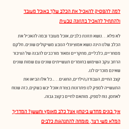
למה להפסיק להאכיל את הכלב שלך באוכל מעובד
ולהתחיל להאכיל בתזונה טבעית
לא פלא…נושא תזונת כלבים, אוכל מעובד ובמה להאכיל את
הכלב שלנו הינה נושא אמוציונלי הנובע משיקולים שונים. חלקם
מסחריים, כלכליים, מחקריים ומאוד מורכבים להבנה של הציבור
הרחב עקב השימוש בחומרים תעשייתים שונים עם שמות שונים
שאינם מוכרים לנו.
קצב החיים, העבודה,הילדים, החוגים…. כל אלו הביאו את
התעשייה לספק לנו פתרונות בצורת אוכל יבש בשקים, כזה שנוח
לאחסן, נוח לספק. מותאם לחיים בקצב גבוה.
איך בונים מחדש ביטחון אצל כלב מאומץ וחששן? המדריך
המלא משי רצר, מומחה להתנהגות כלבים