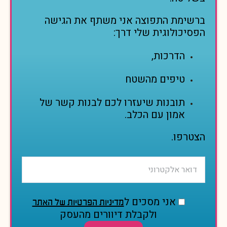
ברשימת התפוצה אני משתף את הגישה
הפסיכולוגית שלי דרך:
הדרכות,
טיפים מהשטח
תובנות שיעזרו לכם לבנות קשר של
אמון עם הכלב.
הצטרפו.
P
P
P
l
l
l
e
e
e
P
a
a
a
l
אני מסכים ל
מדיניות הפרטיות של האתר
s
s
s
e
ולקבלת דיוורים מהעסק
e
e
e
a