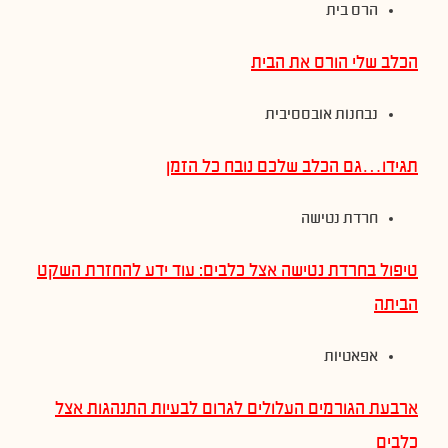
הרס בית
הכלב שלי הורס את הבית
נבחנות אובססיבית
תגידו…גם הכלב שלכם נובח כל הזמן
חרדת נטישה
טיפול בחרדת נטישה אצל כלבים: עוד ידע להחזרת השקט
הביתה
אפאטיות
ארבעת הגורמים העלולים לגרום לבעיות התנהגות אצל
כלבים