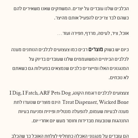
הכלבים שלנו עובדים על יצרים. המשחקים שאנו משאירים להם
כשהם לבד צריכים להפעיל אותם מהיצר.
אוכל, ציד, לעיסה, מרדף, חפירה ועוד…
מוצרים
כיום יש בשוק
רבים כמו צעצועים לכלבים הנותנים מענה
לכלבים הביתיים המשועממים שלנו שעובדים בדיוק על
המנגנונים האלו ומייצרים כלבים שנמצאים בפעילות גם כשאתם
לא נוכחים.
צעצועים לכלבים דוגמת הקונג, I Dig, I Fatch, ARF Pets Dog
Treat Dispenser, Wicked Bone הינם מוצרים שנועדו לתת
מענה לבעיות שעמום, להפעלה מנטלית ופיזית ומניעת בעיות
התנהגות שנובעות מבדידות וחוסר מעש יום אחרי יום.
הם עובדים על מנגנוני האכלה כתחליף לצלחת האוכל כך שהכלב