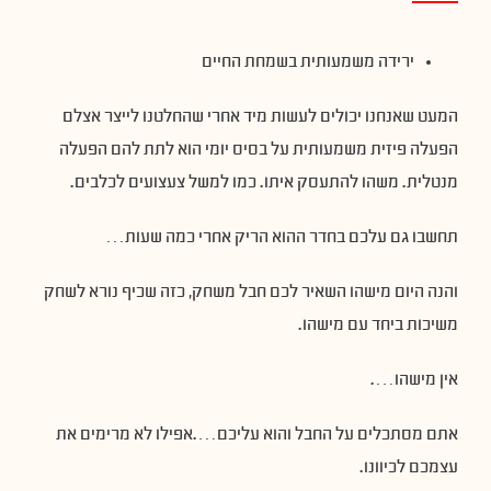
ירידה משמעותית בשמחת החיים
המעט שאנחנו יכולים לעשות מיד אחרי שהחלטנו לייצר אצלם
הפעלה פיזית משמעותית על בסיס יומי הוא לתת להם הפעלה
מנטלית. משהו להתעסק איתו. כמו למשל צעצועים לכלבים.
תחשבו גם עלכם בחדר ההוא הריק אחרי כמה שעות…
והנה היום מישהו השאיר לכם חבל משחק, כזה שכיף נורא לשחק
משיכות ביחד עם מישהו.
אין מישהו….
אתם מסתכלים על החבל והוא עליכם….אפילו לא מרימים את
עצמכם לכיוונו.