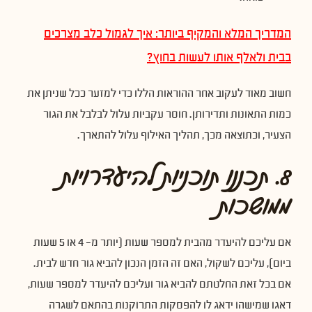
המדריך המלא והמקיף ביותר: איך לגמול כלב מצרכים
בבית ולאלף אותו לעשות בחוץ?
חשוב מאוד לעקוב אחר ההוראות הללו כדי למזער ככל שניתן את
כמות התאונות ותדירותן. חוסר עקביות עלול לבלבל את הגור
הצעיר, וכתוצאה מכך, תהליך האילוף עלול להתארך.
8. תכננו תוכניות להיעדרויות
ממושכות
אם עליכם להיעדר מהבית למספר שעות (יותר מ- 4 או 5 שעות
ביום), עליכם לשקול, האם זה הזמן הנכון להביא גור חדש לבית.
אם בכל זאת החלטתם להביא גור ועליכם להיעדר למספר שעות,
דאגו שמישהו ידאג לו להפסקות התרוקנות בהתאם לשגרה