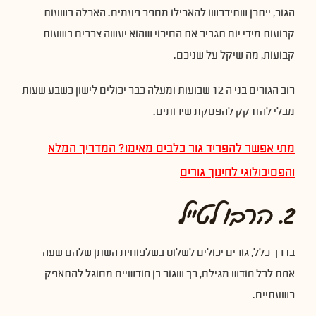
הגור, ייתכן שתידרשו להאכילו מספר פעמים. האכלה בשעות
קבועות מידי יום תגביר את הסיכוי שהוא יעשה צרכים בשעות
קבועות, מה שיקל על שניכם.
רוב הגורים בני ה 12 שבועות ומעלה כבר יכולים לישון כשבע שעות
מבלי להזדקק להפסקת שירותים.
מתי אפשר להפריד גור כלבים מאימו? המדריך המלא
והפסיכולוגי לחינוך גורים
2. הרבו לטייל
בדרך כלל, גורים יכולים לשלוט בשלפוחית השתן שלהם שעה
אחת לכל חודש מגילם, כך שגור בן חודשיים מסוגל להתאפק
כשעתיים.