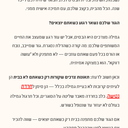
נשכנות, חשיפה, ובניית הבסיס לכלב הבוגר שיהיה לכם ל-15
שנה. הכל מהבית, בקצב שלכם, עם תמיכה אישית ממני.
הגור שלכם נשאר רגוע כשאתם יוצאים?
ג
מילה
מצרכים היא
הבסיס, אבל יש
עוד רגע
שמעצב את
החיים
המשותפים
שלכם: מה
קורה
כשהדלת נסגרת.
גור שמייבב,
נובח
או
הורס בכל פעם
שאתם
עוזבים — לא
מתפנק ולא
"עושה
דווקא". הוא
במצוקה אמיתית.
וכאן
חשוב לדעת:
תאונות צרכים שקורות רק כשאתם לא בבית
הן
חרדת
לעיתים
קרובות לא
בעיית גמילה
בכלל — הן
סימן
ל
נטישה
. כלב בחרדה
מאבד שליטה על הסוגרים,
וכל תרגול
גמילה
בעולם לא
יעזור עד
שנטפל בשורש.
אם הגור
שלכם מתפנה
בבית רק
כשאתם יוצאים
— שווה
להכיר