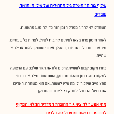
אילוף גורים – מאיזה גיל מתחילים ועל אילו מיומנויות
עובדים
השתדלו לא לחרוג מפרק הזמן הזה כדי להימנע מתאונות.
לאחר חיסון פרוו 3 צאו לעיתים קרובות לטיול, לפחות כל שעתיים,
מיד אחרי שהכלב מתעורר, במהלך ואחרי משחק ולאחר אכילה או
שתייה.
בחרו מקום קבוע לעשיית צרכים ולוו את הגור שלכם עם הרצועה
למקום הזה. בזמן שהגור מתרוקן, השתמשו במילה או בביטוי
ספציפיים שיזכירו לו מה עליו לעשות. אם הוא משתהה, האריכו
את הטיול. הניחו לו לשחק רק לאחר שהתרוקן.
מתי אפשר להוציא גור החוצה? המדריך המלא והמקיף
לחשיפה, בריאות ופסיכולוגיה כלבית