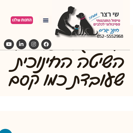
החנות שלנו
אילוף גור לצרכים:
052-5552968
השיטה החינוכית
שעובדת כמו קסם