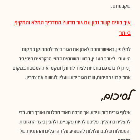
שקבעתם.
איך בונים קשר נכון עם גור חדש? המדריך המלא והמקיף
ביותר
לחלופין, באפשרותכם לאמן את הגור כיצד להתרוקן במקום
הייעודי. לצורך העניין, רכשו משטחים דמויי הנקראים פיפי פד
(ניתן לרכוש גם בחנויות לציוד לחיות) ומקמו את המשטח במקום
אחד קבוע בתיחום, שבו הגור ידע שעליו לעשות את צרכיו.
לסיכום,
אילוף גורים דורש ידע, אך הרבה מאוד סבלנות ואורך רוח. כדי
להצליח בתהליך, עליכם להיות עקביים, ולהבין כיצד התגובות
והפעולות שלכם עלולות להשפיע על ההרגלים וההתניות של