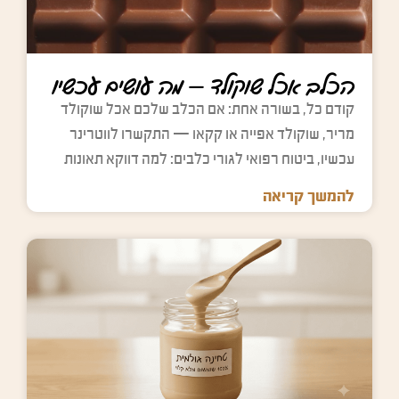
d
p
p
p
e
t
t
t
m
y
y
y
p
.
.
.
הכלב אכל שוקולד — מה עושים עכשיו
t
y
קודם כל, בשורה אחת: אם הכלב שלכם אכל שוקולד
.
מריר, שוקולד אפייה או קקאו — התקשרו לווטרינר
עכשיו, ביטוח רפואי לגורי כלבים: למה דווקא תאונות
להמשך קריאה