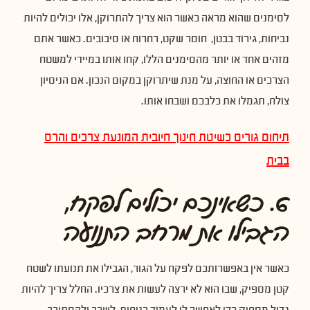
לסימנים שהוא מראה כאשר הוא צריך להתרוקן, אלו יכולים להיות
נביחות, גירוד בבטן, חוסר שקט, רחרוח או סיבובים. כאשר אתם
מזהים אחד או יותר מהסימנים הללו, קחו אותו במיידי למשטח
הצרכים או החוצה, על מנת שיתרוקן במקום הנכון. אם הניסיון
צולח, תגמלו את כלבכם ושבחו אותו.
תיחום גורים כשיטת חינוך חיובית המונעת צרכים והרס
בבית
6. כשאינכם יכולים לפקח,
הגבילו את מרחב התנועה
כאשר אין באפשרותכם לפקח על הגור, הגבילו את תנועתו לשטח
קטן מספיק, שבו הוא לא ירצה לעשות את צרכיו. החלל צריך להיות