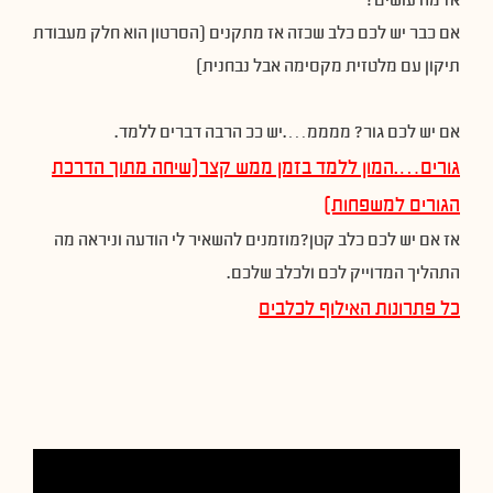
אז מה עושים?
אם כבר יש לכם כלב שכזה אז מתקנים (הסרטון הוא חלק מעבודת
תיקון עם מלטזית מקסימה אבל נבחנית)
אם יש לכם גור? ממממ….יש ככ הרבה דברים ללמד.
גורים….המון ללמד בזמן ממש קצר(שיחה מתוך הדרכת
הגורים למשפחות)
אז אם יש לכם כלב קטן?מוזמנים להשאיר לי הודעה וניראה מה
התהליך המדוייק לכם ולכלב שלכם.
כל פתרונות האילוף לכלבים