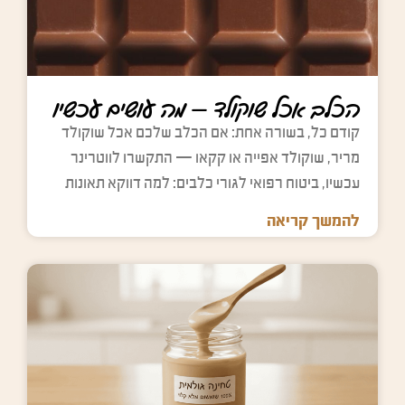
l
m
m
m
d
p
p
p
e
t
t
t
m
y
y
y
p
.
.
.
הכלב אכל שוקולד — מה עושים עכשיו
t
y
קודם כל, בשורה אחת: אם הכלב שלכם אכל שוקולד
.
מריר, שוקולד אפייה או קקאו — התקשרו לווטרינר
עכשיו, ביטוח רפואי לגורי כלבים: למה דווקא תאונות
להמשך קריאה