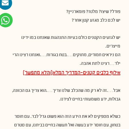
פודל? שיצו? מלטז? פומארניין?
יש לכם כלב מגזע קטן אחר?
יש לגזעים הקטנים כולם בעיות התנהגות שאנחנו במו ידינו
מייצרים.
הם ניראים חמודים, מתוקים….בטח בגורות….ואנחנו רצינו הרי
ילד…רצינו לתת אהבה.
אילוף כלבים קטנים-המדריך המלא(והלא מתפשר)
אבל….זה לא רק מה שהכלב שלנו צריך….הוא צריך גם הכוונה,
גבולות, ידע משמעותי בחיים לצידנו.
כשלא מספקים לא את הידע הזה הוא פשוט גדל לבד. עם חוסר
בטחון, עם חוסר ידע בעשה ואל תעשה בחיים בביתנו, עם סטרס