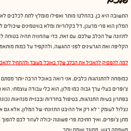
התשובה היא כן, בהחלט! מותר ואפילו מומלץ לתת לכלבים לאכו
המלון הוא פרי מרענן, דל בקלוריות ומלא בוויטמינים שיכולים 
לתזונה של הכלב שלכם. עם זאת, כדי שהחוויה תהיה בטוחה לח
הקליפה ואת הגרעינים לפני ההגשה, ולהקפיד על כמות מותאמ
למה להפסיק להאכיל את הכלב שלך באוכל מעובד ולהתחיל להאכי
כמומחה להתנהגות כלבים, אני רואה באוכל הרבה יותר מסתם קל
צ'ופרים בעלי ערך גבוה כמו מלון, הוא כלי עבודה עוצמתי. הוא 
בפתרון בעיות התנהגות, בטיפול בחרדות ובבניית מנהיגות נכונ
נצלול לעומק – לא רק אל ההיבט התזונתי של המלון, אלא גם א
מתן צ'ופרים, ואיך חתיכת פרי פשוטה יכולה לעזור לכם להפוך
משפחה רגוע, מחונך ושמח יותר.