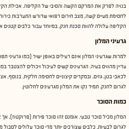
בנויה לפרק את המרקם הקשה והסיבי של הקליפה. אכילת הקל
לחסימת מעיים קשה, מצב חירום רפואי שדורש התערבות כירורגי
הקליפה עלולה להוות סכנת חנק, במיוחד עבור כלבים קטנים או 
גרעיני המלון
למרות שגרעיני המלון אינם רעילים באופן ישיר (כמו גרעיני תפו
עדיין מהווים בעיה. הגרעינים קשים לעיכול ויכולים להצטבר במ
לכאבי בטן, גזים, ובמקרים קיצוניים לחסימה חלקית. בנוסף, אצ
לגרום לחנק. תמיד נקו את המלון מגרעינים לחלוטין.
כמות הסוכר
המלון מכיל סוכר טבעי. אומנם זהו סוכר פירות (פרוקטוז), אך
לגרום לבעיות. כלבים שצורכים יותר מדי סוכר עלולים לסבול מה