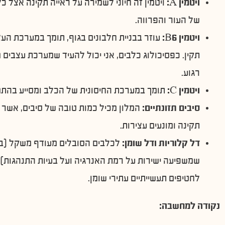
ויטמין A:
ויטמין זה חיוני לשמירה על ראייה תקינה אצל כ
של העור והפרווה.
ויטמין B6:
עוזר בבניית חלבונים בגוף, תומך במערכת הע
תקין. כפסיכולוג כלבים, אני יכול להעיד שמערכת עצבים 
רגוע.
ויטמין C:
תומך במערכת החיסונית של הכלב ומסייע בהתמ
סיבים תזונתיים:
המלון מכיל כמות טובה של סיבים, אשר מ
תקינה ומונעים עצירות.
דל קלוריות ודל שומן:
לכלבים הסובלים מעודף משקל (בע
שמשפיעה ישירות על רמת האנרגיה ועל בעיות התנהגות), 
לחטיפים תעשייתיים עתירי שומן.
נקודה למחשבה: