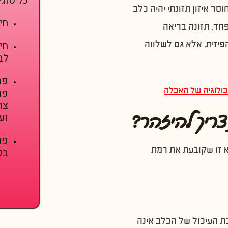
כל סוגי
סר איזון תזונתי יהיה כלב
חי
פחד. תזונה בריאה
חי
פיזית, אלא גם לשלווה
לב
פת
כולוגיה של האכלה
פח
צר
צריך להיזהר?
וע
פת
 זו שקובעת את רמת
בכ
כת העיכול של הכלב אינה