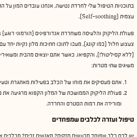
בתוכניות הטיפול שלי לחרדת נטישה, אנחנו עובדים המון על התנ
עצמית (Self-soothing).
פעולת הליקוק והלעיסה משחררת אנדורפינים (הורמוני רוגע) 
צעצוע חלול (כמו קונג), מעכו לתוכו חתיכות מלון נקיות יחד 
(ללא קסיליטול!), והקפיאו. כאשר אתם יוצאים מהבית ומשאיר
משיגים שתי מטרות:
אתם מעסיקים את מוחו של הכלב בפעילות מאתגרת וטעי
פעולת הליקוק הממושכת של המלון הקפוא מרגיעה את 
ומורידה את רמות הסטרס והחרדה.
טיפול ועזרה לכלבים שמפחדים
יש לכם כלב שפוחד מרעשים חזקים? מאנשים זרים? מכלבים 